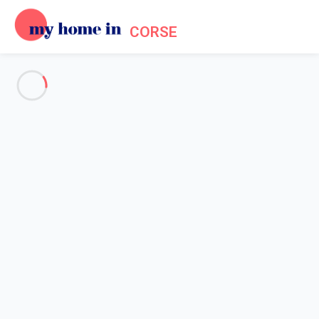
CORSE
Vos questions sur le
fonctionnement
du site My Home In Corse
Général
Propriétaires
Locataires
Accueil
FAQ My Home In Corse
Comment changer mon mot de passe ?