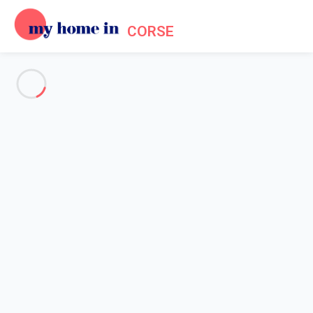
CORSE
Informations Pratiques sur la
My Home In Corse
Accueil
Informations pratiques
La My Home In Corse en quelques mots
Quand on connait la Corse et ses beautés secrètes et
sauvages, on se dit que des dieux de la Méditerranée, quels
qu'ils soient, auraient bien pu installer ici leur lieu de villégiature et
même leur résidence principale. Tout est là pour faire de votre