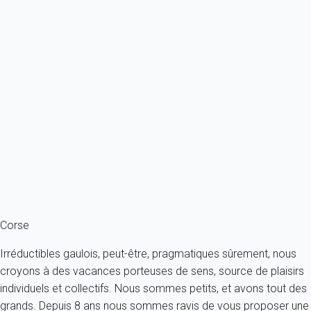
lignes aériennes et le service de ferry ont rendu l'accès
beaucoup plus facile en été. Si vous venez hors saison et ne
vivez pas en France, vous aurez souvent à prendre deux vols,
un pour la France et un ensuite pour la Corse. Lorsque vous
êtes sur l'île, n'espérez pas vous rendre facilement d'un point à
un autre, les routes principales sont chargées et coupent très
fréquemment de petits villages même si les autorités locales
ont fait de gros efforts pour élargir les routes se rendant
compte que si les choses étaient rendus plus faciles pour les
touristes, l'économie de l'ile en bénéficierait. Comme vous
l'avez compris, passer ses vacances en Corse voire envisager
une
location en Corse
se méritent !
Corse
Irréductibles gaulois, peut-être, pragmatiques sûrement, nous
croyons à des vacances porteuses de sens, source de plaisirs
individuels et collectifs. Nous sommes petits, et avons tout des
grands. Depuis 8 ans nous sommes ravis de vous proposer une