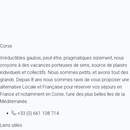
France - Corse du nord - La Balagne - Calvi
6 personnes - 2 chambres - 1 salle de bain
À partir de
84€
/nuit
Ref : 32960
Fermer
Corse
Irréductibles gaulois, peut-être, pragmatiques sûrement, nous
croyons à des vacances porteuses de sens, source de plaisirs
individuels et collectifs. Nous sommes petits, et avons tout des
grands. Depuis 8 ans nous sommes ravis de vous proposer une
alternative Locale et Française pour réserver vos séjours en
France et notamment en Corse, l'une des plus belles îles de la
Méditerranée.
+33 (0) 661 108 714
Liens utiles