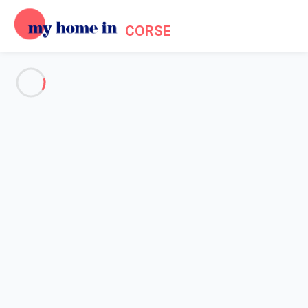
CORSE
Voir toutes les photos
Aperçu
Description
Carte
Tarifs et disponibilités
Avis (4)
Accueil
Location Calvi
Appartement 2 chambres Calvi
Appartement 2 chambres Calvi