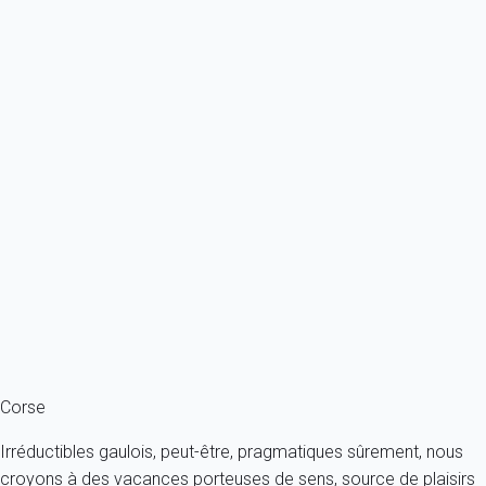
À partir de
97€
/nuit
Ref : 63756
Previous
Next
Classique
Appartement 1 chambre Porto-vecchio
France - Corse du sud - Porto-Vecchio
4 personnes - 1 chambre - 1 salle de bain
À partir de
107€
/nuit
Ref : 11572
Fermer
Corse
Irréductibles gaulois, peut-être, pragmatiques sûrement, nous
croyons à des vacances porteuses de sens, source de plaisirs