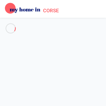
CORSE
Voir toutes les photos
Aperçu
Description
Carte
Tarifs et disponibilités
Avis (5)
Accueil
Appartement 3 chambres Corte
Appartement 3 chambres
Corte