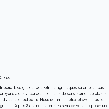
Premium
Appartement 1 chambre Grosseto-prugna
France - Corse du sud - Grosseto-Prugna
2 personnes - 1 chambre - 1 salle de bain
À partir de
53€
/nuit
Ref : 53218
Fermer
Corse
Irréductibles gaulois, peut-être, pragmatiques sûrement, nous
croyons à des vacances porteuses de sens, source de plaisirs
individuels et collectifs. Nous sommes petits, et avons tout des
grands. Depuis 8 ans nous sommes ravis de vous proposer une