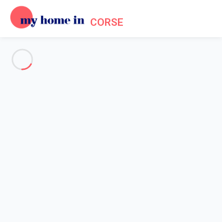
CORSE
Voir toutes les photos
Aperçu
Description
Carte
Tarifs et disponibilités
Accueil
Location Grosseto Prugna
Appartement 1 chambre Grosseto-prugna
Appartement 1 chambre
Grosseto-prugna