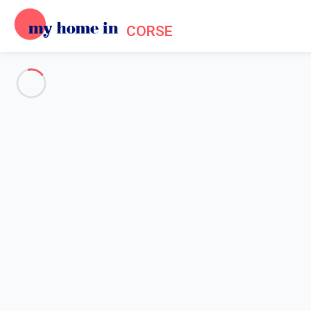
CORSE
Voir toutes les photos
Aperçu
Description
Carte
Tarifs et disponibilités
Avis (4)
Accueil
Location Grosseto Prugna
Appartement 1 chambre Grosseto-prugna
Appartement 1 chambre Gross