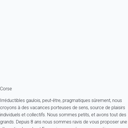
Classique
Appartement 1 chambre Porto-vecchio
France - Corse du sud - Porto-Vecchio
4 personnes - 1 chambre - 2 salles de bain
À partir de
102€
/nuit
Ref : 11412
Fermer
Corse
Irréductibles gaulois, peut-être, pragmatiques sûrement, nous
croyons à des vacances porteuses de sens, source de plaisirs
individuels et collectifs. Nous sommes petits, et avons tout des
grands. Depuis 8 ans nous sommes ravis de vous proposer une