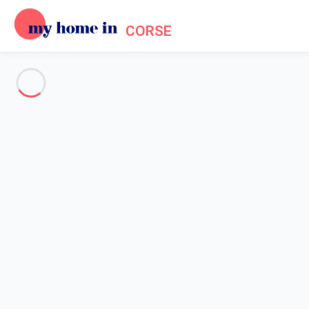
CORSE
Voir toutes les photos
Aperçu
Description
Carte
Tarifs et disponibilités
Avis (12)
Accueil
Location appartement Porto Vecchio
Appartement 1 chambre Porto-vecchio
Appartement 1 chambre
Porto-vecchio