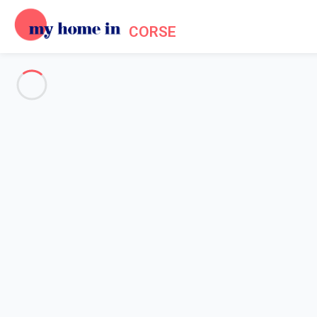
CORSE
Voir toutes les photos
Aperçu
Description
Carte
Tarifs et disponibilités
Avis (7)
Accueil
Location Propriano
Appartement 2 chambres Propriano
Appartement 2 chambres Prop