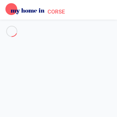
CORSE
Voir toutes les photos
Aperçu
Description
Carte
Tarifs et disponibilités
Avis (5)
Accueil
Location Saint Florent Corse
Appartement 2 chambres Saint-florent
Appartement 2 chambres
Saint-florent