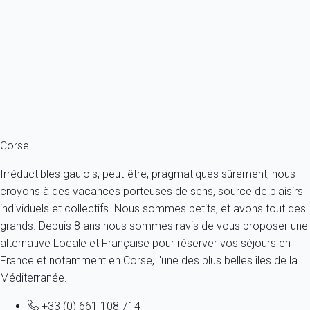
France - Corse du nord - La Balagne - Saint Florent - Saint-
Florent
8 personnes - 3 chambres - 1 salle de bain
À partir de
65€
/nuit
Ref : 11483
Fermer
Corse
Irréductibles gaulois, peut-être, pragmatiques sûrement, nous
croyons à des vacances porteuses de sens, source de plaisirs
individuels et collectifs. Nous sommes petits, et avons tout des
grands. Depuis 8 ans nous sommes ravis de vous proposer une
alternative Locale et Française pour réserver vos séjours en
France et notamment en Corse, l'une des plus belles îles de la
Méditerranée.
+33 (0) 661 108 714