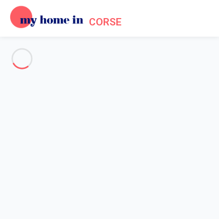
CORSE
Voir toutes les photos
Aperçu
Description
Carte
Tarifs et disponibilités
Accueil
Appartement 1 chambre San-nicolao
Appartement 1 chambre San-
nicolao