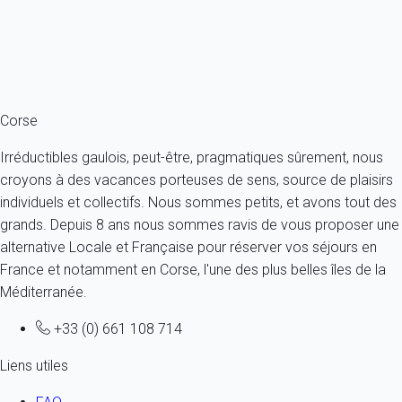
4 personnes - 2 chambres - 2 salles de bain
À partir de
199€
/nuit
Ref : 84258
Fermer
Corse
Irréductibles gaulois, peut-être, pragmatiques sûrement, nous
croyons à des vacances porteuses de sens, source de plaisirs
individuels et collectifs. Nous sommes petits, et avons tout des
grands. Depuis 8 ans nous sommes ravis de vous proposer une
alternative Locale et Française pour réserver vos séjours en
France et notamment en Corse, l'une des plus belles îles de la
Méditerranée.
+33 (0) 661 108 714
Liens utiles