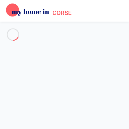
CORSE
Voir toutes les photos
Aperçu
Description
Carte
Tarifs et disponibilités
Avis (7)
Accueil
Maison 3 chambres Lecci
Maison 3 chambres Lecci
A 700m de la plage de Cala Rossa , jolie