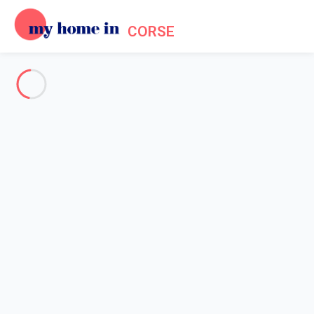
CORSE
Voir toutes les photos
Aperçu
Description
Carte
Tarifs et disponibilités
Avis (5)
Accueil
Location maison Porto Vecchio
Maison 5 chambres Porto-vecchio
Maison 5 chambres Porto-
vecchio