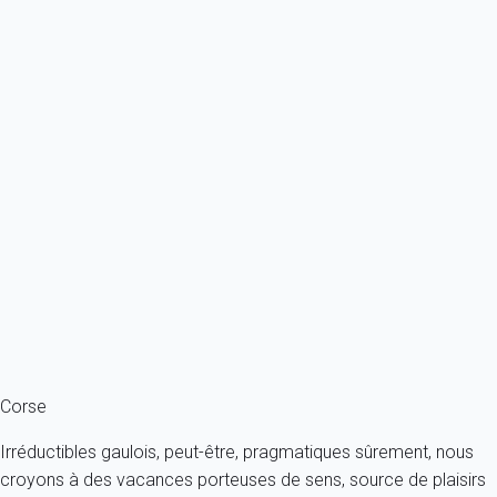
Ref : 84268
Previous
Next
Premium
Maison 3 chambres Porto-vecchio
France - Corse du sud - Porto-Vecchio
6 personnes - 3 chambres - 2 salles de bain
À partir de
255€
/nuit
Ref : 20976
Fermer
Corse
Irréductibles gaulois, peut-être, pragmatiques sûrement, nous
croyons à des vacances porteuses de sens, source de plaisirs