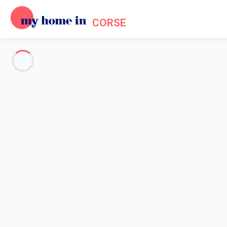
CORSE
Voir toutes les photos
Aperçu
Description
Carte
Tarifs et disponibilités
Avis (3)
Accueil
Location Propriano
Maison 3 chambres Propriano
Maison 3 chambres Propriano