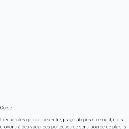
À partir de
89€
/nuit
Ref : 91477
Previous
Next
Classique
Calvi(2B) - Résidence Santa Regina 3 Appartement 4 pièces - 100 m² -...
France - Corse du nord - La Balagne - Calvi
6 personnes - 3 chambres - 2 salles de bain
À partir de
103€
/nuit
Ref : 36542
Fermer
Corse
Irréductibles gaulois, peut-être, pragmatiques sûrement, nous
croyons à des vacances porteuses de sens, source de plaisirs