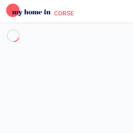
CORSE
Voir toutes les photos
Aperçu
Description
Carte
Tarifs et disponibilités
Avis (13)
Accueil
Location Calvi
Appartement 1 chambre Calvi
Appartement 1 chambre Calvi