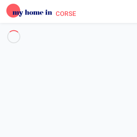
CORSE
Toute la Corse
-
Votre recherche
RECHERCHER
Vos filtres
Appliquer
Arrivée